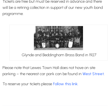
Tickets are free but must be reserved in advance and there
will be a retiring collection in support of our new youth band
programme.
Glynde and Beddingham Brass Band in 1927
Please note that Lewes Town Hall does not have on site
parking – the nearest car park can be found in
West Street
.
To reserve your tickets please
follow this link.