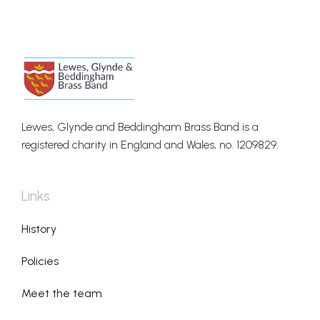
Lewes, Glynde and Beddingham Brass Band is a
registered charity in England and Wales, no. 1209829.
Links
History
Policies
Meet the team