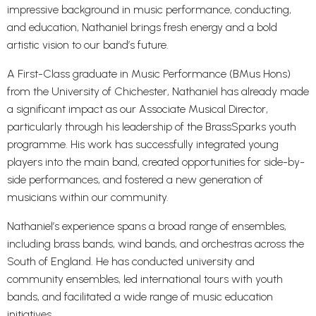
impressive background in music performance, conducting,
and education, Nathaniel brings fresh energy and a bold
artistic vision to our band’s future.
A First-Class graduate in Music Performance (BMus Hons)
from the University of Chichester, Nathaniel has already made
a significant impact as our Associate Musical Director,
particularly through his leadership of the BrassSparks youth
programme. His work has successfully integrated young
players into the main band, created opportunities for side-by-
side performances, and fostered a new generation of
musicians within our community.
Nathaniel’s experience spans a broad range of ensembles,
including brass bands, wind bands, and orchestras across the
South of England. He has conducted university and
community ensembles, led international tours with youth
bands, and facilitated a wide range of music education
initiatives.