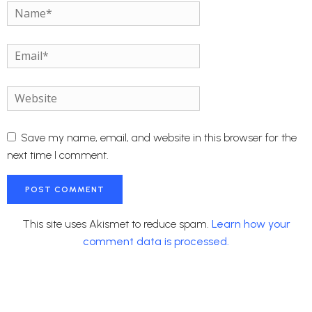
Name*
Email*
Website
Save my name, email, and website in this browser for the
next time I comment.
This site uses Akismet to reduce spam.
Learn how your
comment data is processed.