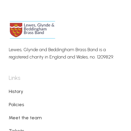
Lewes, Glynde and Beddingham Brass Band is a
registered charity in England and Wales, no. 1209829.
Links
History
Policies
Meet the team
Tickets