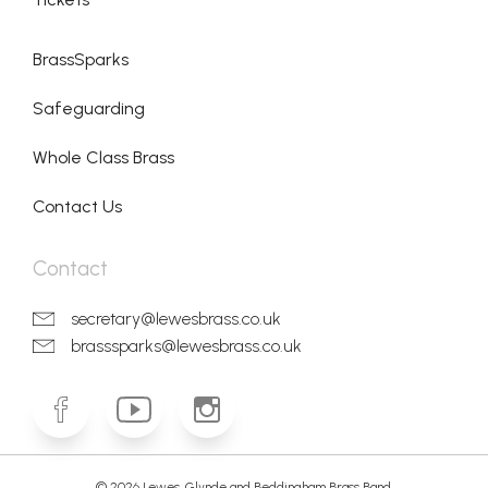
BrassSparks
Safeguarding
Whole Class Brass
Contact Us
Contact
secretary@lewesbrass.co.uk
brasssparks@lewesbrass.co.uk
© 2026 Lewes, Glynde and Beddingham Brass Band.